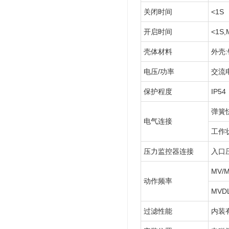
关闭时间
<1S
开启时间
<1
壳体材料
外壳
电压/功率
交流电
保护程度
IP54
弹簧
电气连接
工作
压力监控器连接
入口压
MV/
动作频率
MVD
过滤性能
内装